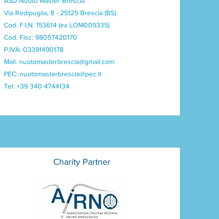
ASD Nuoto Master Brescia
Via Redipuglia, 8 - 25125 Brescia (BS)
Cod. F.I.N. 153614 (ex LOM009335)
Cod. Fisc: 98057420170
P.IVA: 03391490178
Mail:
nuotomasterbrescia@gmail.com
PEC:
nuotomasterbrescia@pec.it
Tel: +39 340 4744134
Charity Partner