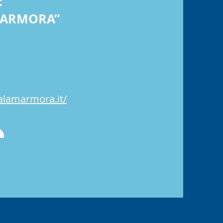
:
MARMORA”
)
nalamarmora.it/