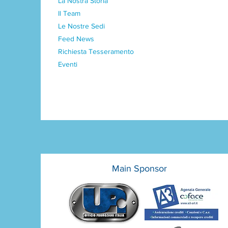
La Nostra Storia
Il Team
Le Nostre Sedi
Feed News
Richiesta Tesseramento
Eventi
Main Sponsor