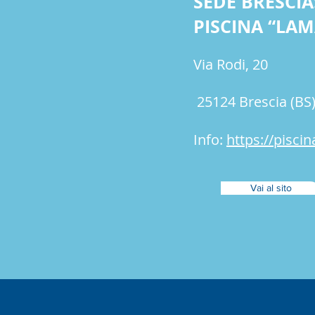
SEDE BRESCIA
PISCINA “LA
Via Rodi, 20
25124 Brescia (BS
Info:
https://pisci
Vai al sito